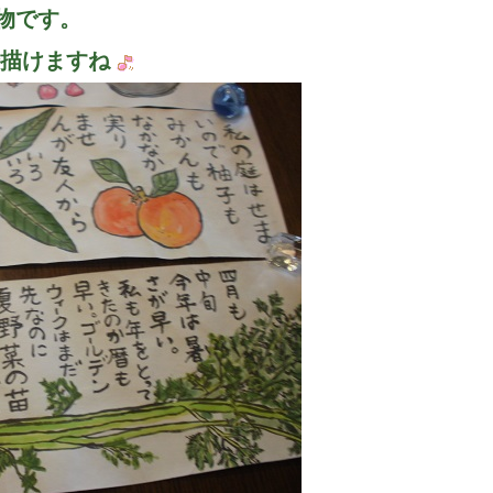
物です。
分描けますね