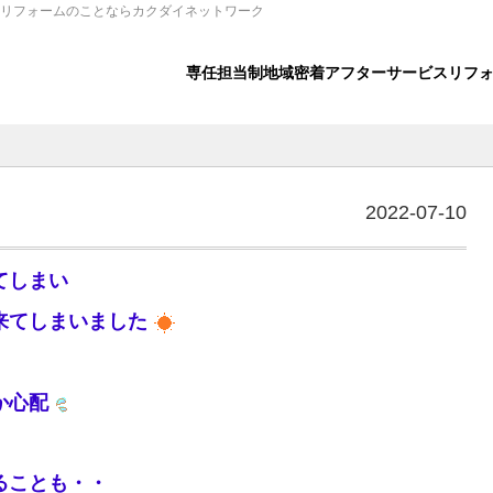
のリフォームのことならカクダイネットワーク
専任担当制
地域密着
アフターサービス
リフ
2022-07-10
てしまい
来てしまいました
か心配
ることも・・