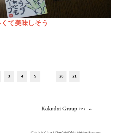
いくて美味しそう
...
3
4
5
20
21
(C)カクダイネットワーク株式会社 Allrights Reserved.