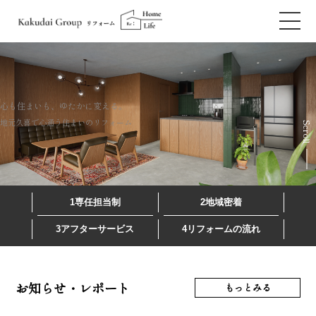
心も住まいも、ゆたかに変える。
地元久喜で心通う住まいのリフォーム
Scroll
1
専任担当制
2
地域密着
3
アフターサービス
4
リフォームの流れ
お知らせ・レポート
もっとみる